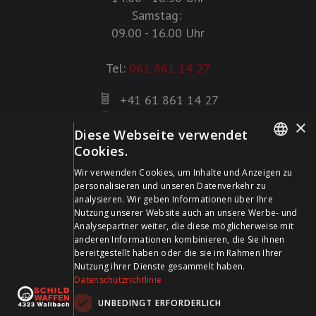
Samstag:
09.00 - 16.00 Uhr
Tel:
061 861 14 27
+41 61 861 14 27
+41 61 861 14 01
×
Diese Webseite verwendet
info@schildwaffen.ch
Cookies.
GERMAN
Zahlungsmittel
Wir verwenden Cookies, um Inhalte und Anzeigen zu
personalisieren und unseren Datenverkehr zu
FRENCH
analysieren. Wir geben Informationen über Ihre
Nutzung unserer Website auch an unsere Werbe- und
Analysepartner weiter, die diese möglicherweise mit
anderen Informationen kombinieren, die Sie ihnen
bereitgestellt haben oder die sie im Rahmen Ihrer
Besuchen Sie uns in den Sozialen Medien und bleiben Sie
Nutzung ihrer Dienste gesammelt haben.
Datenschutzrichtlinie
auf dem Laufenden!
UNBEDINGT ERFORDERLICH