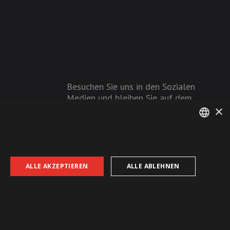
Besuchen Sie uns in den Sozialen
Medien und bleiben Sie auf dem
×
Laufenden!
GERMAN
FRENCH
ALLE AKZEPTIEREN
ALLE ABLEHNEN
AGB
Datenschutz
Impressum