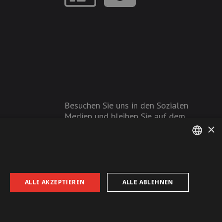
Besuchen Sie uns in den Sozialen
Medien und bleiben Sie auf dem
×
Laufenden!
GERMAN
FRENCH
ALLE AKZEPTIEREN
ALLE ABLEHNEN
AGB
Datenschutz
Impressum