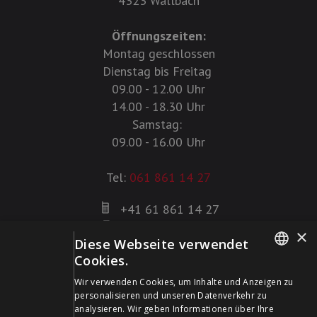
4323 Wallbach
Öffnungszeiten:
Montag geschlossen
Dienstag bis Freitag
09.00 - 12.00 Uhr
14.00 - 18.30 Uhr
Samstag:
09.00 - 16.00 Uhr
Tel:
061 861 14 27
+41 61 861 14 27
+41 61 861 14 01
×
Diese Webseite verwendet
info@schildwaffen.ch
Cookies.
GERMAN
Zahlungsmittel
Wir verwenden Cookies, um Inhalte und Anzeigen zu
personalisieren und unseren Datenverkehr zu
FRENCH
analysieren. Wir geben Informationen über Ihre