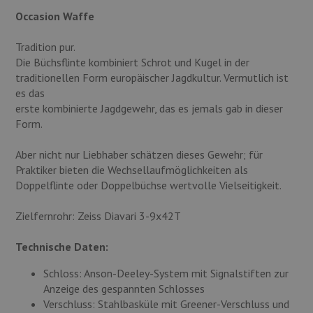
Munition
Occasion Waffe
Waffen
Tradition pur.
Die Büchsflinte kombiniert Schrot und Kugel in der
Lampen und Zubehör
traditionellen Form europäischer Jagdkultur. Vermutlich ist
es das
erste kombinierte Jagdgewehr, das es jemals gab in dieser
Form.
Aber nicht nur Liebhaber schätzen dieses Gewehr; für
Praktiker bieten die Wechsellaufmöglichkeiten als
Doppelflinte oder Doppelbüchse wertvolle Vielseitigkeit.
Zielfernrohr: Zeiss Diavari 3-9x42T
Technische Daten:
Schloss: Anson-Deeley-System mit Signalstiften zur
Anzeige des gespannten Schlosses
Verschluss: Stahlbasküle mit Greener-Verschluss und