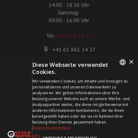
14.00 - 18.30 Uhr
Samstag:
09.00 - 16.00 Uhr
Tel:
061 861 14 27
+41 61 861 14 27
+41 61 861 14 01
×
Diese Webseite verwendet
info@schildwaffen.ch
Cookies.
GERMAN
Zahlungsmittel
Wir verwenden Cookies, um Inhalte und Anzeigen zu
personalisieren und unseren Datenverkehr zu
FRENCH
analysieren. Wir geben Informationen über Ihre
Nutzung unserer Website auch an unsere Werbe- und
Analysepartner weiter, die diese möglicherweise mit
anderen Informationen kombinieren, die Sie ihnen
bereitgestellt haben oder die sie im Rahmen Ihrer
Besuchen Sie uns in den Sozialen Medien und bleiben Sie
Nutzung ihrer Dienste gesammelt haben.
Datenschutzrichtlinie
auf dem Laufenden!