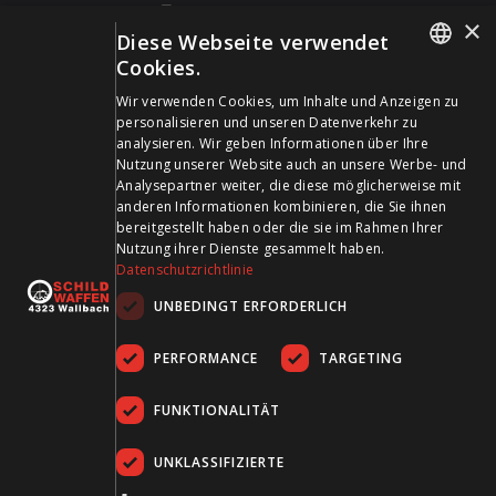
+41 61 861 14 01
×
Diese Webseite verwendet
info@schildwaffen.ch
Cookies.
GERMAN
Zahlungsmittel
Wir verwenden Cookies, um Inhalte und Anzeigen zu
personalisieren und unseren Datenverkehr zu
FRENCH
analysieren. Wir geben Informationen über Ihre
Nutzung unserer Website auch an unsere Werbe- und
Analysepartner weiter, die diese möglicherweise mit
anderen Informationen kombinieren, die Sie ihnen
bereitgestellt haben oder die sie im Rahmen Ihrer
Besuchen Sie uns in den Sozialen Medien und bleiben Sie
Nutzung ihrer Dienste gesammelt haben.
Datenschutzrichtlinie
auf dem Laufenden!
UNBEDINGT ERFORDERLICH
PERFORMANCE
TARGETING
FUNKTIONALITÄT
UNKLASSIFIZIERTE
AGB
Datenschutz
Impressum