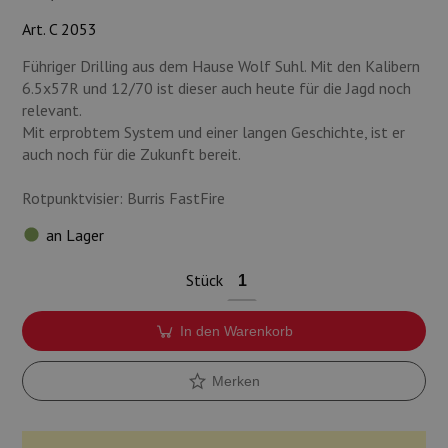
Munition
Art. C 2053
Waffen
Führiger Drilling aus dem Hause Wolf Suhl. Mit den Kalibern
6.5x57R und 12/70 ist dieser auch heute für die Jagd noch
Lampen und Zubehör
relevant.
Mit erprobtem System und einer langen Geschichte, ist er
auch noch für die Zukunft bereit.
Rotpunktvisier: Burris FastFire
an Lager
Stück
In den Warenkorb
Merken