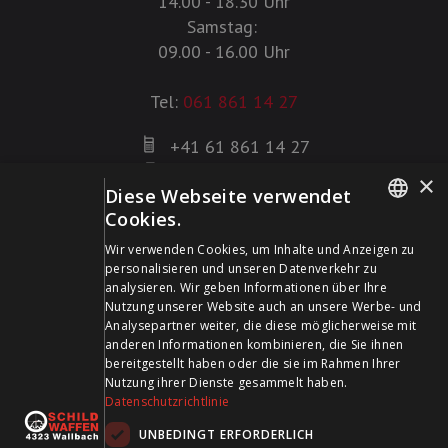
14.00 - 18.30 Uhr
Samstag:
09.00 - 16.00 Uhr
Tel:
061 861 14 27
+41 61 861 14 27
+41 61 861 14 01
×
Diese Webseite verwendet
info@schildwaffen.ch
Cookies.
GERMAN
Zahlungsmittel
Wir verwenden Cookies, um Inhalte und Anzeigen zu
personalisieren und unseren Datenverkehr zu
FRENCH
analysieren. Wir geben Informationen über Ihre
Nutzung unserer Website auch an unsere Werbe- und
Analysepartner weiter, die diese möglicherweise mit
anderen Informationen kombinieren, die Sie ihnen
bereitgestellt haben oder die sie im Rahmen Ihrer
Besuchen Sie uns in den Sozialen Medien und bleiben Sie
Nutzung ihrer Dienste gesammelt haben.
Datenschutzrichtlinie
auf dem Laufenden!
UNBEDINGT ERFORDERLICH