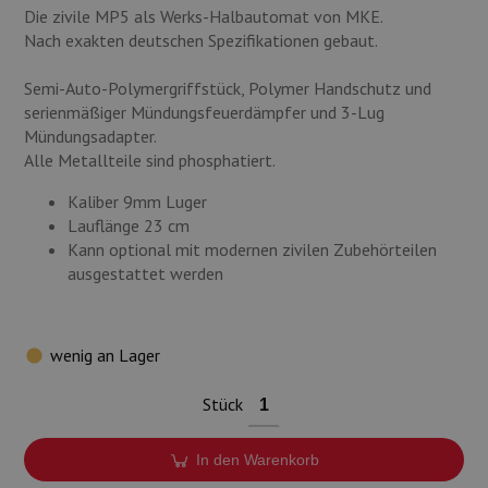
Munition
Die zivile MP5 als Werks-Halbautomat von MKE.
Nach exakten deutschen Spezifikationen gebaut.
Waffen
Semi-Auto-Polymergriffstück, Polymer Handschutz und
serienmäßiger Mündungsfeuerdämpfer und 3-Lug
Lampen und Zubehör
Mündungsadapter.
Alle Metallteile sind phosphatiert.
Kaliber 9mm Luger
Lauflänge 23 cm
Kann optional mit modernen zivilen Zubehörteilen
ausgestattet werden
wenig an Lager
Stück
In den Warenkorb