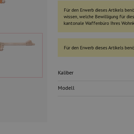
Für den Erwerb dieses Artikels benöt
wissen, welche Bewilligung für dies
kantonale Waffenbüro Ihres Wohn
Für den Erwerb dieses Artikels benö
Kaliber
Modell