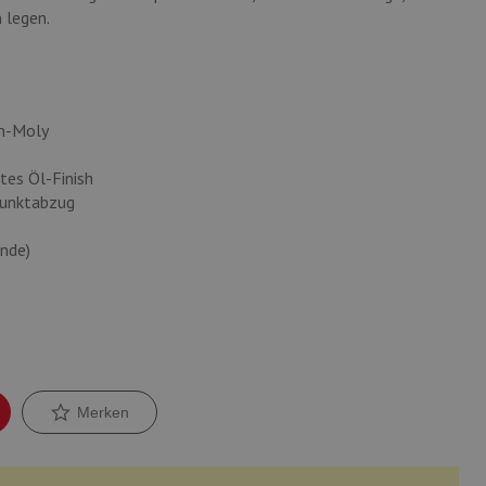
 legen.
om-Moly
tes Öl-Finish
punktabzug
nde)
Merken