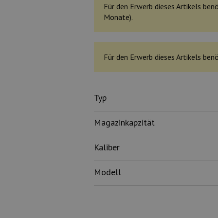
Für den Erwerb dieses Artikels benö
Monate).
Für den Erwerb dieses Artikels benö
Typ
Magazinkapzität
Kaliber
Modell