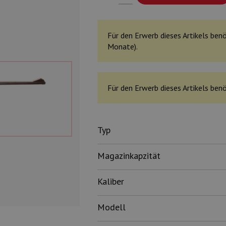
Für den Erwerb dieses Artikels benö
Monate).
Für den Erwerb dieses Artikels benö
Typ
Magazinkapzität
Kaliber
Modell