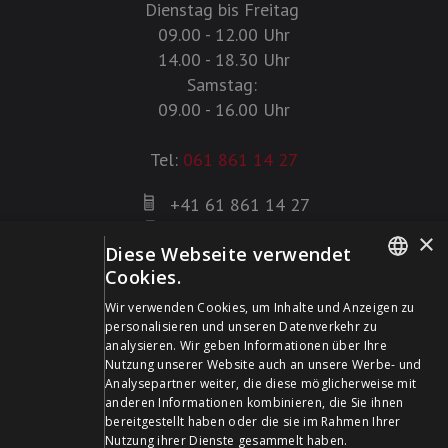
Dienstag bis Freitag
09.00 - 12.00 Uhr
14.00 - 18.30 Uhr
Samstag:
09.00 - 16.00 Uhr
Tel:
061 861 14 27
+41 61 861 14 27
+41 61 861 14 01
×
Diese Webseite verwendet
info@schildwaffen.ch
Cookies.
GERMAN
Zahlungsmittel
Wir verwenden Cookies, um Inhalte und Anzeigen zu
personalisieren und unseren Datenverkehr zu
FRENCH
analysieren. Wir geben Informationen über Ihre
Nutzung unserer Website auch an unsere Werbe- und
Analysepartner weiter, die diese möglicherweise mit
anderen Informationen kombinieren, die Sie ihnen
bereitgestellt haben oder die sie im Rahmen Ihrer
Besuchen Sie uns in den Sozialen Medien und bleiben Sie
Nutzung ihrer Dienste gesammelt haben.