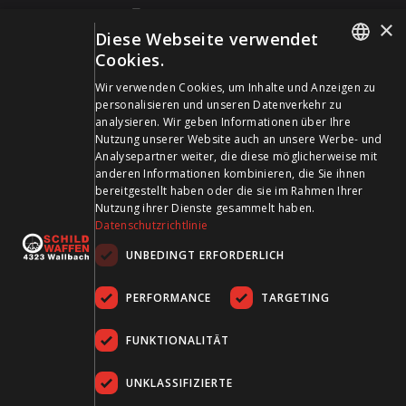
+41 61 861 14 01
×
Diese Webseite verwendet
info@schildwaffen.ch
Cookies.
GERMAN
Zahlungsmittel
Wir verwenden Cookies, um Inhalte und Anzeigen zu
personalisieren und unseren Datenverkehr zu
FRENCH
analysieren. Wir geben Informationen über Ihre
Nutzung unserer Website auch an unsere Werbe- und
Analysepartner weiter, die diese möglicherweise mit
anderen Informationen kombinieren, die Sie ihnen
bereitgestellt haben oder die sie im Rahmen Ihrer
Besuchen Sie uns in den Sozialen Medien und bleiben Sie
Nutzung ihrer Dienste gesammelt haben.
Datenschutzrichtlinie
auf dem Laufenden!
UNBEDINGT ERFORDERLICH
PERFORMANCE
TARGETING
FUNKTIONALITÄT
UNKLASSIFIZIERTE
AGB
Datenschutz
Impressum