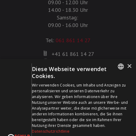
09.00 - 12.00 Uhr
14.00 - 18.30 Uhr
Samstag:
09.00 - 16.00 Uhr
Tel:
061 861 14 27
+41 61 861 14 27
+41 61 861 14 01
×
Diese Webseite verwendet
info@schildwaffen.ch
Cookies.
GERMAN
Zahlungsmittel
Wir verwenden Cookies, um Inhalte und Anzeigen zu
personalisieren und unseren Datenverkehr zu
FRENCH
analysieren. Wir geben Informationen über Ihre
Nutzung unserer Website auch an unsere Werbe- und
Analysepartner weiter, die diese möglicherweise mit
anderen Informationen kombinieren, die Sie ihnen
bereitgestellt haben oder die sie im Rahmen Ihrer
Besuchen Sie uns in den Sozialen Medien und bleiben Sie
Nutzung ihrer Dienste gesammelt haben.
Datenschutzrichtlinie
auf dem Laufenden!