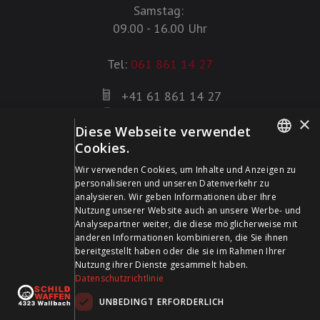
Samstag:
09.00 - 16.00 Uhr
Tel:
061 861 14 27
+41 61 861 14 27
+41 61 861 14 01
×
Diese Webseite verwendet
info@schildwaffen.ch
Cookies.
GERMAN
Zahlungsmittel
Wir verwenden Cookies, um Inhalte und Anzeigen zu
personalisieren und unseren Datenverkehr zu
FRENCH
analysieren. Wir geben Informationen über Ihre
Nutzung unserer Website auch an unsere Werbe- und
Analysepartner weiter, die diese möglicherweise mit
anderen Informationen kombinieren, die Sie ihnen
bereitgestellt haben oder die sie im Rahmen Ihrer
Besuchen Sie uns in den Sozialen Medien und bleiben Sie
Nutzung ihrer Dienste gesammelt haben.
Datenschutzrichtlinie
auf dem Laufenden!
UNBEDINGT ERFORDERLICH