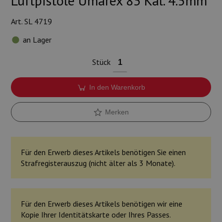
Luftpistole Umarex 83 Kal. 4.5mm
Munition
Art. SL 4719
Waffen
an Lager
Lampen und Zubehör
Stück
In den Warenkorb
Merken
Für den Erwerb dieses Artikels benötigen Sie einen
Strafregisterauszug (nicht älter als 3 Monate).
Für den Erwerb dieses Artikels benötigen wir eine
Kopie Ihrer Identitätskarte oder Ihres Passes.