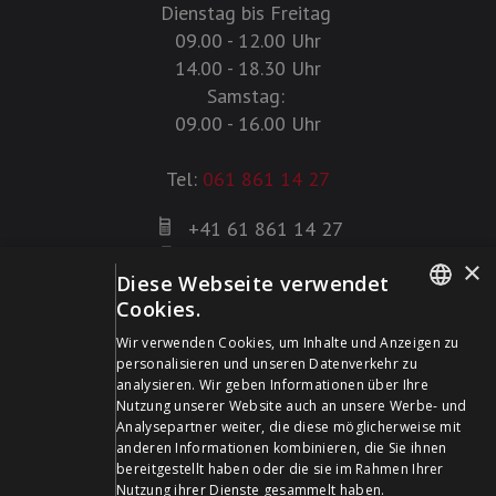
Dienstag bis Freitag
09.00 - 12.00 Uhr
14.00 - 18.30 Uhr
Samstag:
09.00 - 16.00 Uhr
Tel:
061 861 14 27
+41 61 861 14 27
+41 61 861 14 01
×
Diese Webseite verwendet
info@schildwaffen.ch
Cookies.
GERMAN
Zahlungsmittel
Wir verwenden Cookies, um Inhalte und Anzeigen zu
personalisieren und unseren Datenverkehr zu
FRENCH
analysieren. Wir geben Informationen über Ihre
Nutzung unserer Website auch an unsere Werbe- und
Analysepartner weiter, die diese möglicherweise mit
anderen Informationen kombinieren, die Sie ihnen
bereitgestellt haben oder die sie im Rahmen Ihrer
Besuchen Sie uns in den Sozialen Medien und bleiben Sie
Nutzung ihrer Dienste gesammelt haben.