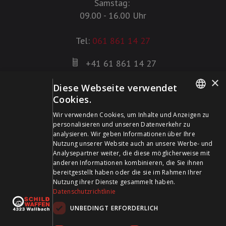
Samstag:
09.00 - 16.00 Uhr
Tel:
061 861 14 27
+41 61 861 14 27
+41 61 861 14 01
×
Diese Webseite verwendet
info@schildwaffen.ch
Cookies.
GERMAN
Zahlungsmittel
Wir verwenden Cookies, um Inhalte und Anzeigen zu
personalisieren und unseren Datenverkehr zu
FRENCH
analysieren. Wir geben Informationen über Ihre
Nutzung unserer Website auch an unsere Werbe- und
Analysepartner weiter, die diese möglicherweise mit
anderen Informationen kombinieren, die Sie ihnen
bereitgestellt haben oder die sie im Rahmen Ihrer
Besuchen Sie uns in den Sozialen Medien und bleiben Sie
Nutzung ihrer Dienste gesammelt haben.
Datenschutzrichtlinie
auf dem Laufenden!
UNBEDINGT ERFORDERLICH