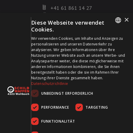
+41 61 861 14 27
+41 61 861 14 01
×
Diese Webseite verwendet
info@schildwaffen.ch
Cookies.
GERMAN
Zahlungsmittel
Wir verwenden Cookies, um Inhalte und Anzeigen zu
personalisieren und unseren Datenverkehr zu
FRENCH
analysieren. Wir geben Informationen über Ihre
Nutzung unserer Website auch an unsere Werbe- und
Analysepartner weiter, die diese möglicherweise mit
anderen Informationen kombinieren, die Sie ihnen
bereitgestellt haben oder die sie im Rahmen Ihrer
Besuchen Sie uns in den Sozialen Medien und bleiben Sie
Nutzung ihrer Dienste gesammelt haben.
Datenschutzrichtlinie
auf dem Laufenden!
UNBEDINGT ERFORDERLICH
PERFORMANCE
TARGETING
FUNKTIONALITÄT