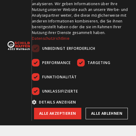
analysieren. Wir geben Informationen über Ihre
Nutzung unserer Website auch an unsere Werbe- und
Analysepartner weiter, die diese möglicherweise mit
anderen Informationen kombinieren, die Sie ihnen
Schild Waffen AG
bereitgestellt haben oder die sie im Rahmen Ihrer
Kohlackerstrasse 12
Nutzung ihrer Dienste gesammelt haben.
4323 Wallbach
Datenschutzrichtlinie
UNBEDINGT ERFORDERLICH
Öffnungszeiten:
Montag geschlossen
PERFORMANCE
TARGETING
Dienstag bis Freitag
09.00 - 12.00 Uhr
FUNKTIONALITÄT
14.00 - 18.30 Uhr
Samstag:
UNKLASSIFIZIERTE
09.00 - 16.00 Uhr
DETAILS ANZEIGEN
Tel:
061 861 14 27
ALLE AKZEPTIEREN
ALLE ABLEHNEN
+41 61 861 14 27
+41 61 861 14 01