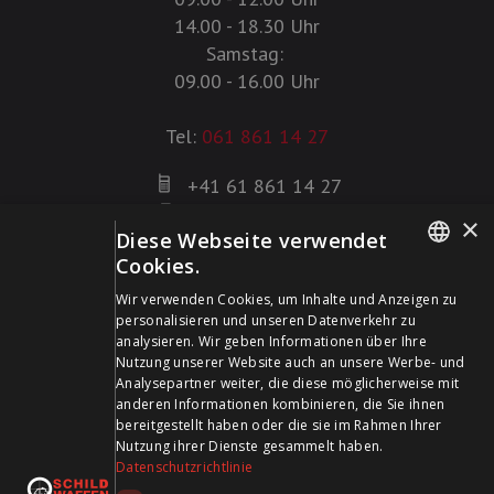
14.00 - 18.30 Uhr
Samstag:
09.00 - 16.00 Uhr
Tel:
061 861 14 27
+41 61 861 14 27
+41 61 861 14 01
×
Diese Webseite verwendet
info@schildwaffen.ch
Cookies.
GERMAN
Zahlungsmittel
Wir verwenden Cookies, um Inhalte und Anzeigen zu
personalisieren und unseren Datenverkehr zu
FRENCH
analysieren. Wir geben Informationen über Ihre
Nutzung unserer Website auch an unsere Werbe- und
Analysepartner weiter, die diese möglicherweise mit
anderen Informationen kombinieren, die Sie ihnen
bereitgestellt haben oder die sie im Rahmen Ihrer
Besuchen Sie uns in den Sozialen Medien und bleiben Sie
Nutzung ihrer Dienste gesammelt haben.
Datenschutzrichtlinie
auf dem Laufenden!