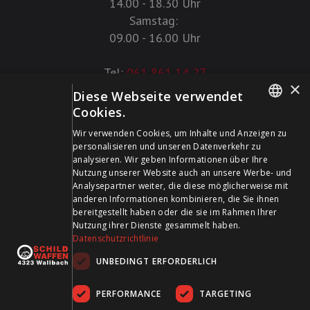
14.00 - 18.30 Uhr
Samstag:
09.00 - 16.00 Uhr
Tel:
061 861 14 27
×
Diese Webseite verwendet
+41 61 861 14 27
Cookies.
+41 61 861 14 01
GERMAN
Wir verwenden Cookies, um Inhalte und Anzeigen zu
info@schildwaffen.ch
personalisieren und unseren Datenverkehr zu
FRENCH
analysieren. Wir geben Informationen über Ihre
Nutzung unserer Website auch an unsere Werbe- und
Zahlungsmittel
Analysepartner weiter, die diese möglicherweise mit
anderen Informationen kombinieren, die Sie ihnen
bereitgestellt haben oder die sie im Rahmen Ihrer
Nutzung ihrer Dienste gesammelt haben.
Datenschutzrichtlinie
UNBEDINGT ERFORDERLICH
Besuchen Sie uns in den Sozialen Medien und bleiben Sie
auf dem Laufenden!
PERFORMANCE
TARGETING