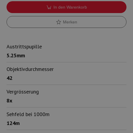
In den Warenkorb
Merken
Austrittspupille
5.25mm
Objektivdurchmesser
42
Vergrösserung
8x
Sehfeld bei 1000m
124m