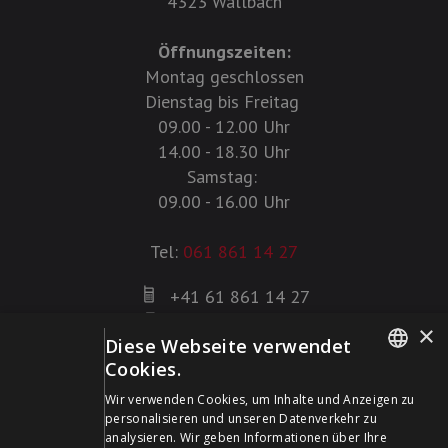
4323 Wallbach
Öffnungszeiten:
Montag geschlossen
Dienstag bis Freitag
09.00 - 12.00 Uhr
14.00 - 18.30 Uhr
Samstag:
09.00 - 16.00 Uhr
Tel:
061 861 14 27
+41 61 861 14 27
+41 61 861 14 01
×
Diese Webseite verwendet
info@schildwaffen.ch
Cookies.
GERMAN
Zahlungsmittel
Wir verwenden Cookies, um Inhalte und Anzeigen zu
personalisieren und unseren Datenverkehr zu
FRENCH
analysieren. Wir geben Informationen über Ihre