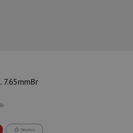
l. 7.65mmBr
Br
Merken