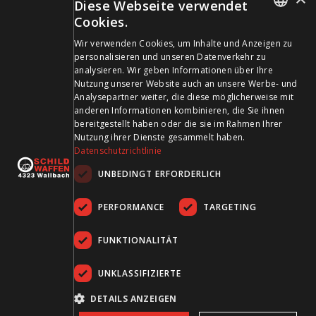
Diese Webseite verwendet
info@schildwaffen.ch
Cookies.
GERMAN
Zahlungsmittel
Wir verwenden Cookies, um Inhalte und Anzeigen zu
personalisieren und unseren Datenverkehr zu
FRENCH
analysieren. Wir geben Informationen über Ihre
Nutzung unserer Website auch an unsere Werbe- und
Analysepartner weiter, die diese möglicherweise mit
anderen Informationen kombinieren, die Sie ihnen
bereitgestellt haben oder die sie im Rahmen Ihrer
Besuchen Sie uns in den Sozialen Medien und bleiben Sie
Nutzung ihrer Dienste gesammelt haben.
Datenschutzrichtlinie
auf dem Laufenden!
UNBEDINGT ERFORDERLICH
PERFORMANCE
TARGETING
FUNKTIONALITÄT
UNKLASSIFIZIERTE
AGB
Datenschutz
Impressum
DETAILS ANZEIGEN