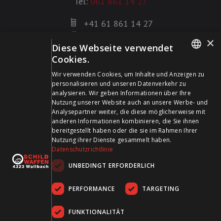
Tel:
061 861 14 27
+41 61 861 14 27
+41 61 861 14 01
×
Diese Webseite verwendet
info@schildwaffen.ch
Cookies.
GERMAN
Zahlungsmittel
Wir verwenden Cookies, um Inhalte und Anzeigen zu
personalisieren und unseren Datenverkehr zu
FRENCH
analysieren. Wir geben Informationen über Ihre
Nutzung unserer Website auch an unsere Werbe- und
Analysepartner weiter, die diese möglicherweise mit
anderen Informationen kombinieren, die Sie ihnen
bereitgestellt haben oder die sie im Rahmen Ihrer
Besuchen Sie uns in den Sozialen Medien und bleiben Sie
Nutzung ihrer Dienste gesammelt haben.
Datenschutzrichtlinie
auf dem Laufenden!
UNBEDINGT ERFORDERLICH
PERFORMANCE
TARGETING
FUNKTIONALITÄT