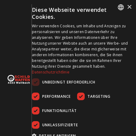
+41 61 861 14 01
×
Diese Webseite verwendet
info@schildwaffen.ch
Cookies.
GERMAN
Zahlungsmittel
Wir verwenden Cookies, um Inhalte und Anzeigen zu
personalisieren und unseren Datenverkehr zu
FRENCH
analysieren. Wir geben Informationen über Ihre
Nutzung unserer Website auch an unsere Werbe- und
Analysepartner weiter, die diese möglicherweise mit
anderen Informationen kombinieren, die Sie ihnen
bereitgestellt haben oder die sie im Rahmen Ihrer
Besuchen Sie uns in den Sozialen Medien und bleiben Sie
Nutzung ihrer Dienste gesammelt haben.
Datenschutzrichtlinie
auf dem Laufenden!
UNBEDINGT ERFORDERLICH
PERFORMANCE
TARGETING
FUNKTIONALITÄT
UNKLASSIFIZIERTE
AGB
Datenschutz
Impressum
DETAILS ANZEIGEN