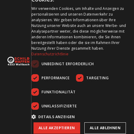
GERMAN
Zahlungsmittel
Wir verwenden Cookies, um Inhalte und Anzeigen zu
personalisieren und unseren Datenverkehr zu
FRENCH
analysieren. Wir geben Informationen über Ihre
Nutzung unserer Website auch an unsere Werbe- und
Analysepartner weiter, die diese möglicherweise mit
anderen Informationen kombinieren, die Sie ihnen
bereitgestellt haben oder die sie im Rahmen Ihrer
Besuchen Sie uns in den Sozialen Medien und bleiben Sie
Nutzung ihrer Dienste gesammelt haben.
Datenschutzrichtlinie
auf dem Laufenden!
UNBEDINGT ERFORDERLICH
PERFORMANCE
TARGETING
FUNKTIONALITÄT
UNKLASSIFIZIERTE
AGB
Datenschutz
Impressum
DETAILS ANZEIGEN
ALLE AKZEPTIEREN
ALLE ABLEHNEN