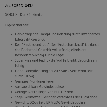
Munition
Art. SOB3D-043A
SOB3D - Der Effiziente!
Waffen
Eigenschaften:
Lampen und Zubehör
Hervorragende Dämpfungsleistung durch integriertes
Edelstahl-Gestrick
Kein "First-round-pop". Der "Erstschussknall" ist durch
das Edelstahl-Gestrick vollständig eliminiert.
Besonders wichtig für die Jagd!
Super kurz und leicht - die Waffe bleibt dadurch sehr
führig
Hohe Dämpfleistung bis zu 33dB (Wert ermittelt
durch DEVA)
Geringes Mündungsfeuer
Austauschbare Gewindebuchse
Geringe Nettolänge von nur 105mm
Step-Geometrie: Geringer Verschleiss der Dichtringe
Gewicht: 326g inkl. ERA LOC Gewindebuchse