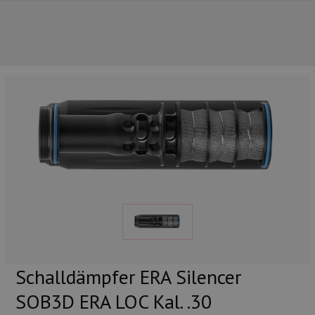
UNSERE TOP-MARKEN
Schalldämpfer ERA Silencer
SOB3D ERA LOC Kal. .30
UNSERE TOP-KATEGORIEN