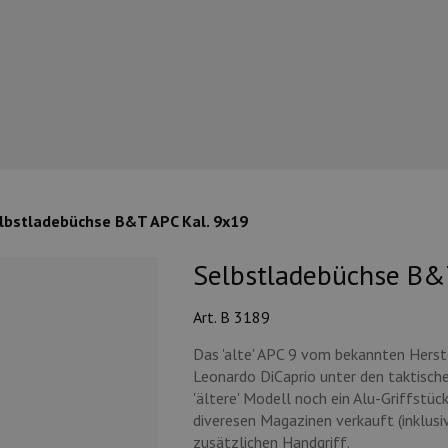
lbstladebüchse B&T APC Kal. 9x19
Selbstladebüchse B&
Art. B 3189
Das 'alte' APC 9 vom bekannten Herst
Leonardo DiCaprio unter den taktisch
'ältere' Modell noch ein Alu-Griffstü
diveresen Magazinen verkauft (inklus
zusätzlichen Handgriff.