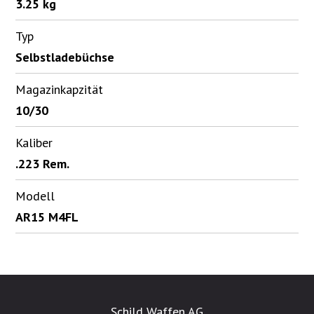
3.25 kg
Typ
Selbstladebüchse
Magazinkapzität
10/30
Kaliber
.223 Rem.
Modell
AR15 M4FL
Schild Waffen AG