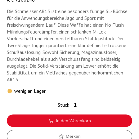
Munition
Die Schmeisser AR15 ist eine besonders führige SL-Büchse
für die Anwendungsbereiche Jagd und Sport mit
Waffen
freischwingendem Lauf. Diese Waffe hat einen No Flash
Mündungsfeuerdämpfer, einen schlanken M-Lok
Lampen und Zubehör
Vorderschaft und einen verstellbaren Stahlgasblock. Der
Two-Stage Trigger garantiert eine klar definierte trockene
Schußauslösung. Sowohl Sicherung, Magazinauslöser,
Durchladehebel als auch Verschlussfang sind beidseitig
ausgelegt. Die Solid-Verstärkung am Lower erhöht die
Stabilitität um ein Vielfaches gegenüber herkömmlichen
AR15.
wenig an Lager
Stück
In den Warenkorb
Merken