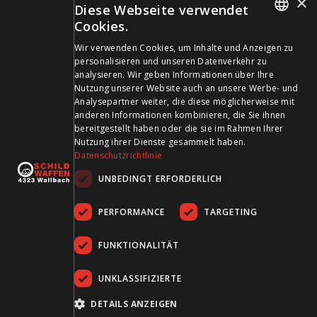
×
Diese Webseite verwendet
info@schildwaffen.ch
Cookies.
GERMAN
Zahlungsmittel
Wir verwenden Cookies, um Inhalte und Anzeigen zu
personalisieren und unseren Datenverkehr zu
FRENCH
analysieren. Wir geben Informationen über Ihre
Nutzung unserer Website auch an unsere Werbe- und
Analysepartner weiter, die diese möglicherweise mit
anderen Informationen kombinieren, die Sie ihnen
bereitgestellt haben oder die sie im Rahmen Ihrer
Besuchen Sie uns in den Sozialen Medien und bleiben Sie
Nutzung ihrer Dienste gesammelt haben.
Datenschutzrichtlinie
auf dem Laufenden!
UNBEDINGT ERFORDERLICH
PERFORMANCE
TARGETING
FUNKTIONALITÄT
UNKLASSIFIZIERTE
AGB
Datenschutz
Impressum
DETAILS ANZEIGEN