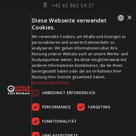
+41 61 861 14 27
+41 61 861 14 01
×
Diese Webseite verwendet
info@schildwaffen.ch
Cookies.
GERMAN
Zahlungsmittel
Wir verwenden Cookies, um Inhalte und Anzeigen zu
personalisieren und unseren Datenverkehr zu
FRENCH
analysieren. Wir geben Informationen über Ihre
Nutzung unserer Website auch an unsere Werbe- und
Analysepartner weiter, die diese möglicherweise mit
anderen Informationen kombinieren, die Sie ihnen
bereitgestellt haben oder die sie im Rahmen Ihrer
Besuchen Sie uns in den Sozialen Medien und bleiben Sie
Nutzung ihrer Dienste gesammelt haben.
Datenschutzrichtlinie
auf dem Laufenden!
UNBEDINGT ERFORDERLICH
PERFORMANCE
TARGETING
FUNKTIONALITÄT
UNKLASSIFIZIERTE